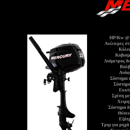
HP/Kw @ 
Ανώτερες σ
Κύλιν
Κυβισμ
Διάμετρος δ
Βαλβ
Ανάφ
Σύστημα 
Σύστημα
Εκκί
Σχέση με
Χειρη
Σύστημα δ
Θέσει
Εξάτ
Τριμ για ρηχά 