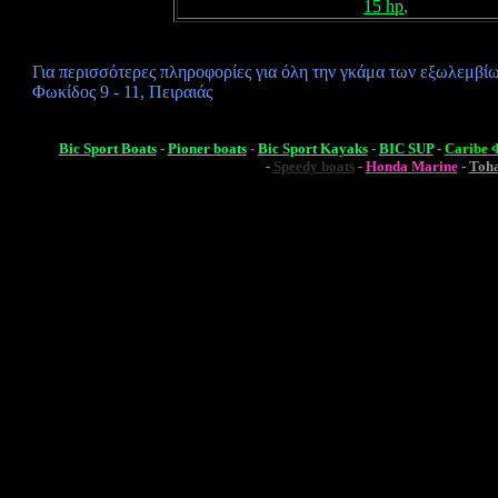
15 hp
,
Για περισσότερες πληροφορίες για όλη την γκάμα των εξωλεμβ
Φωκίδος 9 - 11
, Πειραιάς
Bic Sport Boats
-
Pioner boats
-
Bic Sport Kayaks
-
BIC SUP
-
Caribe
-
Speedy boats
-
Honda Marine
-
Toha