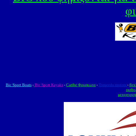
φι
Bic Sport Boats
-
Bic Sport Kayaks
-
Caribe Φουσκωτα
-
Torqeedo motors
-
fle
outbo
μεταχειρι