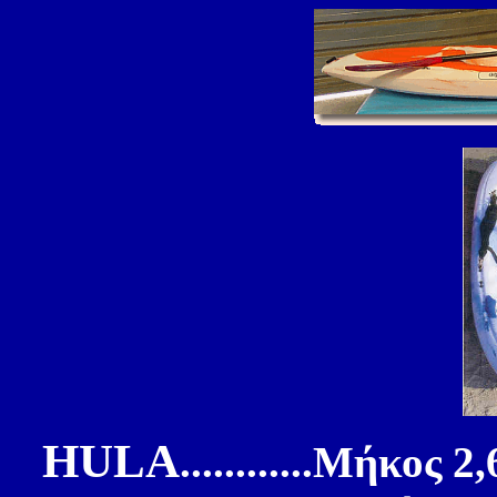
HULA
............Μήκος