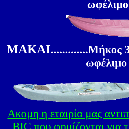
ωφέλιμο
MAKAI
.............Μήκο
ωφέλιμο 
Ακομη η εταιρία μας αντι
BIC που φημίζονται για τ